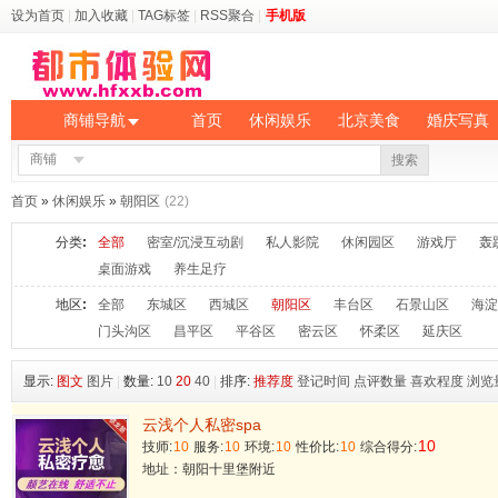
设为首页
|
加入收藏
|
TAG标签
|
RSS聚合
|
手机版
商铺导航
首页
休闲娱乐
北京美食
婚庆写真
商铺
搜索
首页
»
休闲娱乐
»
朝阳区
(22)
分类
:
全部
密室/沉浸互动剧
私人影院
休闲园区
游戏厅
轰
桌面游戏
养生足疗
地区
:
全部
东城区
西城区
朝阳区
丰台区
石景山区
海淀
门头沟区
昌平区
平谷区
密云区
怀柔区
延庆区
显示:
图文
图片
|
数量:
10
20
40
|
排序:
推荐度
登记时间
点评数量
喜欢程度
浏览
云浅个人私密spa
10
技师:
10
服务:
10
环境:
10
性价比:
10
综合得分:
地址：朝阳十里堡附近