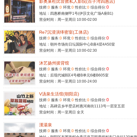
影奥莱杜比音效私人影院(百子湾四惠店)
0
技师:
0
服务:
0
环境:
0
性价比:
0
综合得分:
地址：四惠桥南侧甲1号(伊莎文化广场A座B1)
营业时间：周一至周日 10:00-02:00
Re7沉浸演绎密室(工体店)
0
技师:
0
服务:
0
环境:
0
性价比:
0
综合得分:
地址：朝外市场街日坛国际中心B座4层4A50室
营业时间：周一至周日 10:00-02:30
沐艺扬州搓背馆
0
技师:
0
服务:
0
环境:
0
性价比:
0
综合得分:
地址：后现代城B区4号楼B单元6楼B605室
营业时间：周一至周日 10:00-24:00
V汤泉生活馆(朝阳店)
0
技师:
0
服务:
0
环境:
0
性价比:
0
综合得分:
地址：高碑店乡半壁店村惠河南街1113号一层至五层
营业时间：周一至周日 全天
漢湯泉
0
技师:
0
服务:
0
环境:
0
性价比:
0
综合得分: