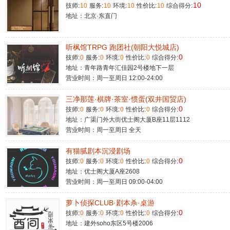
10
技师:
10
服务:
10
环境:
10
性价比:
10
综合得分:
地址：北京·东直门
听枫馆TRPG 跑团社(朝阳大悦城店)
0
技师:
0
服务:
0
环境:
0
性价比:
0
综合得分:
地址：青年路青年汇佳园2号楼地下一层
营业时间：周一至周日 12:00-24:00
三净那莲·棋牌·茶室·惯蛋(双井国贸店)
0
技师:
0
服务:
0
环境:
0
性价比:
0
综合得分:
地址：广渠门外大街优士阁大厦B座11层1112
营业时间：周一至周日 全天
有猫腻剧本沉浸剧场
0
技师:
0
服务:
0
环境:
0
性价比:
0
综合得分:
地址：优士阁大厦A座2608
营业时间：周一至周日 09:00-04:00
萝卜侦探CLUB·剧本杀·桌游
0
技师:
0
服务:
0
环境:
0
性价比:
0
综合得分:
地址：建外soho东区5号楼2006