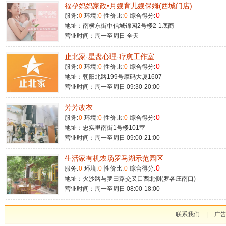
福孕妈妈家政•月嫂育儿嫂保姆(西城门店)
0
服务:
0
环境:
0
性价比:
0
综合得分:
地址：南横东街中信城锦园2号楼2-1底商
营业时间：周一至周日 全天
止北家·星盘心理·疗愈工作室
0
服务:
0
环境:
0
性价比:
0
综合得分:
地址：朝阳北路199号摩码大厦1607
营业时间：周一至周日 09:30-20:00
芳芳改衣
0
服务:
0
环境:
0
性价比:
0
综合得分:
地址：忠实里南街1号楼101室
营业时间：周一至周日 09:00-21:00
生活家有机农场罗马湖示范园区
0
服务:
0
环境:
0
性价比:
0
综合得分:
地址：火沙路与罗田路交叉口西北侧(罗各庄南口)
营业时间：周一至周日 08:00-18:00
联系我们
|
广