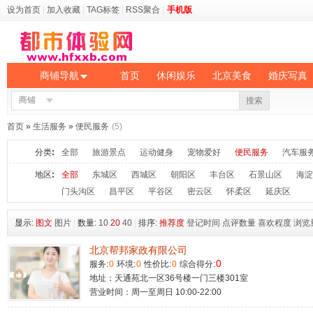
设为首页
|
加入收藏
|
TAG标签
|
RSS聚合
|
手机版
商铺导航
首页
休闲娱乐
北京美食
婚庆写真
商铺
搜索
首页
»
生活服务
»
便民服务
(5)
分类
:
全部
旅游景点
运动健身
宠物爱好
便民服务
汽车服
地区
:
全部
东城区
西城区
朝阳区
丰台区
石景山区
海淀
门头沟区
昌平区
平谷区
密云区
怀柔区
延庆区
显示:
图文
图片
|
数量:
10
20
40
|
排序:
推荐度
登记时间
点评数量
喜欢程度
浏览
北京帮邦家政有限公司
0
服务:
0
环境:
0
性价比:
0
综合得分:
地址：天通苑北一区36号楼一门三楼301室
营业时间：周一至周日 10:00-22:00