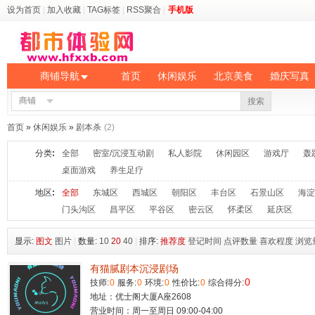
设为首页
|
加入收藏
|
TAG标签
|
RSS聚合
|
手机版
商铺导航
首页
休闲娱乐
北京美食
婚庆写真
商铺
搜索
首页
»
休闲娱乐
»
剧本杀
(2)
分类
:
全部
密室/沉浸互动剧
私人影院
休闲园区
游戏厅
轰
桌面游戏
养生足疗
地区
:
全部
东城区
西城区
朝阳区
丰台区
石景山区
海淀
门头沟区
昌平区
平谷区
密云区
怀柔区
延庆区
显示:
图文
图片
|
数量:
10
20
40
|
排序:
推荐度
登记时间
点评数量
喜欢程度
浏览
有猫腻剧本沉浸剧场
0
技师:
0
服务:
0
环境:
0
性价比:
0
综合得分:
地址：优士阁大厦A座2608
营业时间：周一至周日 09:00-04:00