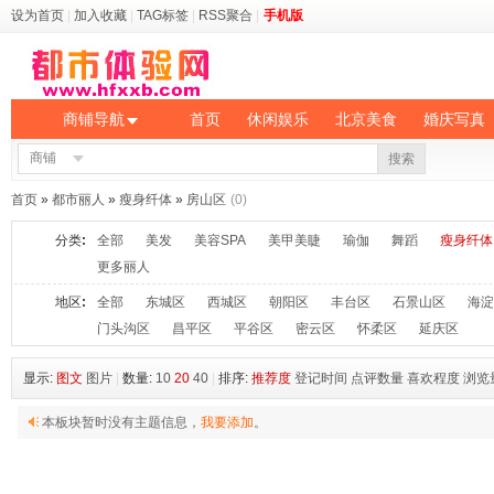
设为首页
|
加入收藏
|
TAG标签
|
RSS聚合
|
手机版
商铺导航
首页
休闲娱乐
北京美食
婚庆写真
商铺
搜索
首页
»
都市丽人
»
瘦身纤体
»
房山区
(0)
分类
:
全部
美发
美容SPA
美甲美睫
瑜伽
舞蹈
瘦身纤体
更多丽人
地区
:
全部
东城区
西城区
朝阳区
丰台区
石景山区
海淀
门头沟区
昌平区
平谷区
密云区
怀柔区
延庆区
显示:
图文
图片
|
数量:
10
20
40
|
排序:
推荐度
登记时间
点评数量
喜欢程度
浏览
本板块暂时没有主题信息，
我要添加
。